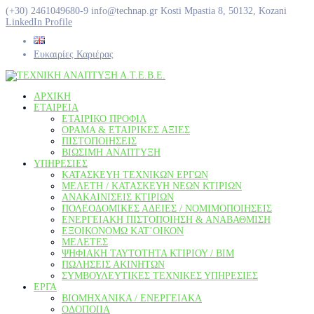
(+30) 2461049680-9
info@technap.gr
Κosti Mpastia 8, 50132, Kozani
LinkedIn Profile
Ευκαιρίες Καριέρας
ΑΡΧΙΚΗ
ΕΤΑΙΡΕΙΑ
ΕΤΑΙΡΙΚΌ ΠΡΟΦΊΛ
ΌΡΑΜΑ & ΕΤΑΙΡΙΚΈΣ ΑΞΊΕΣ
ΠΙΣΤΟΠΟΙΉΣΕΙΣ
ΒΙΏΣΙΜΗ AΝΆΠΤΥΞΗ
ΥΠΗΡΕΣΙΕΣ
ΚΑΤΑΣΚΕΥΉ ΤΕΧΝΙΚΏΝ ΈΡΓΩΝ
ΜΕΛΈΤΗ / ΚΑΤΑΣΚΕΥΉ ΝΈΩΝ ΚΤΙΡΊΩΝ
ΑΝΑΚΑΙΝΊΣΕΙΣ ΚΤΙΡΊΩΝ
ΠΟΛΕΟΔΟΜΙΚΈΣ ΆΔΕΙΕΣ / ΝΟΜΙΜΟΠΟΙΉΣΕΙΣ
ΕΝΕΡΓΕΙΑΚΉ ΠΙΣΤΟΠΟΊΗΣΗ & ΑΝΑΒΆΘΜΙΣΗ
ΕΞΟΙΚΟΝΟΜΏ ΚΑΤ’ΟΊΚΟΝ
ΜΕΛΈΤΕΣ
ΨΗΦΙΑΚΉ ΤΑΥΤΌΤΗΤΑ ΚΤΙΡΊΟΥ / ΒΙΜ
ΠΩΛΉΣΕΙΣ ΑΚΙΝΉΤΩΝ
ΣΥΜΒΟΥΛΕΥΤΙΚΈΣ ΤΕΧΝΙΚΈΣ ΥΠΗΡΕΣΊΕΣ
ΕΡΓΑ
ΒΙΟΜΗΧΑΝΙΚΆ / ΕΝΕΡΓΕΙΑΚΆ
ΟΔΟΠΟΙΊΑ