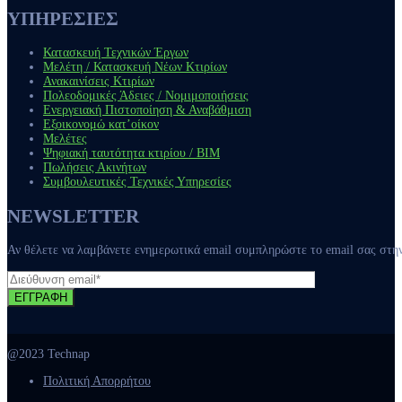
ΥΠΗΡΕΣΙΕΣ
Κατασκευή Τεχνικών Έργων
Μελέτη / Κατασκευή Νέων Κτιρίων
Ανακαινίσεις Κτιρίων
Πολεοδομικές Άδειες / Νομιμοποιήσεις
Ενεργειακή Πιστοποίηση & Αναβάθμιση
Εξοικονομώ κατ’οίκον
Μελέτες
Ψηφιακή ταυτότητα κτιρίου / ΒΙΜ
Πωλήσεις Ακινήτων
Συμβουλευτικές Τεχνικές Υπηρεσίες
NEWSLETTER
Αν θέλετε να λαμβάνετε ενημερωτικά email συμπληρώστε το email σας στ
ΕΓΓΡΑΦΗ
@2023 Technap
Πολιτική Απορρήτου