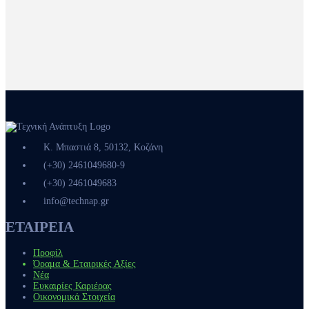
Κ. Μπαστιά 8, 50132, Κοζάνη
(+30) 2461049680-9
(+30) 2461049683
info@technap.gr
ΕΤΑΙΡΕΙΑ
Προφίλ
Όραμα & Εταιρικές Αξίες
Νέα
Ευκαιρίες Καριέρας
Οικονομικά Στοιχεία