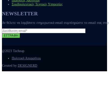
Πωλήσεις Ακινήτων
Συμβουλευτικές Τεχνικές Υπηρεσίες
NEWSLETTER
Αν θέλετε να λαμβάνετε ενημερωτικά email συμπληρώστε το email σας στ
ΕΓΓΡΑΦΗ
@2023 Technap
Πολιτική Απορρήτου
Created by
DESIGNERD