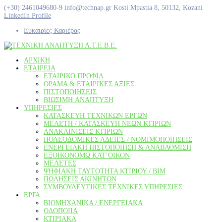
(+30) 2461049680-9
info@technap.gr
Κosti Mpastia 8, 50132, Kozani
LinkedIn Profile
Ευκαιρίες Καριέρας
ΑΡΧΙΚΗ
ΕΤΑΙΡΕΙΑ
ΕΤΑΙΡΙΚΌ ΠΡΟΦΊΛ
ΌΡΑΜΑ & ΕΤΑΙΡΙΚΈΣ ΑΞΊΕΣ
ΠΙΣΤΟΠΟΙΉΣΕΙΣ
ΒΙΏΣΙΜΗ AΝΆΠΤΥΞΗ
ΥΠΗΡΕΣΙΕΣ
ΚΑΤΑΣΚΕΥΉ ΤΕΧΝΙΚΏΝ ΈΡΓΩΝ
ΜΕΛΈΤΗ / ΚΑΤΑΣΚΕΥΉ ΝΈΩΝ ΚΤΙΡΊΩΝ
ΑΝΑΚΑΙΝΊΣΕΙΣ ΚΤΙΡΊΩΝ
ΠΟΛΕΟΔΟΜΙΚΈΣ ΆΔΕΙΕΣ / ΝΟΜΙΜΟΠΟΙΉΣΕΙΣ
ΕΝΕΡΓΕΙΑΚΉ ΠΙΣΤΟΠΟΊΗΣΗ & ΑΝΑΒΆΘΜΙΣΗ
ΕΞΟΙΚΟΝΟΜΏ ΚΑΤ’ΟΊΚΟΝ
ΜΕΛΈΤΕΣ
ΨΗΦΙΑΚΉ ΤΑΥΤΌΤΗΤΑ ΚΤΙΡΊΟΥ / ΒΙΜ
ΠΩΛΉΣΕΙΣ ΑΚΙΝΉΤΩΝ
ΣΥΜΒΟΥΛΕΥΤΙΚΈΣ ΤΕΧΝΙΚΈΣ ΥΠΗΡΕΣΊΕΣ
ΕΡΓΑ
ΒΙΟΜΗΧΑΝΙΚΆ / ΕΝΕΡΓΕΙΑΚΆ
ΟΔΟΠΟΙΊΑ
ΚΤΙΡΙΑΚΆ