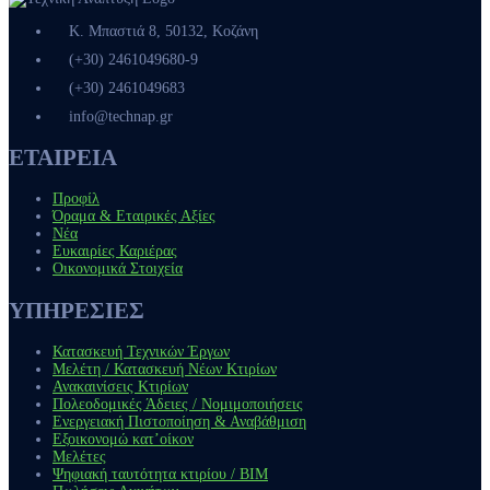
Κ. Μπαστιά 8, 50132, Κοζάνη
(+30) 2461049680-9
(+30) 2461049683
info@technap.gr
ΕΤΑΙΡΕΙΑ
Προφίλ
Όραμα & Εταιρικές Αξίες
Νέα
Ευκαιρίες Καριέρας
Οικονομικά Στοιχεία
ΥΠΗΡΕΣΙΕΣ
Κατασκευή Τεχνικών Έργων
Μελέτη / Κατασκευή Νέων Κτιρίων
Ανακαινίσεις Κτιρίων
Πολεοδομικές Άδειες / Νομιμοποιήσεις
Ενεργειακή Πιστοποίηση & Αναβάθμιση
Εξοικονομώ κατ’οίκον
Μελέτες
Ψηφιακή ταυτότητα κτιρίου / ΒΙΜ